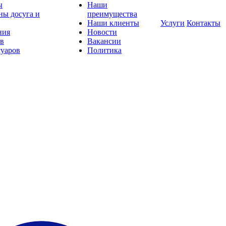
ы
Наши
ны досуга и
преимущества
Наши клиенты
Услуги
Контакты
ния
Новости
ов
Вакансии
суаров
Политика