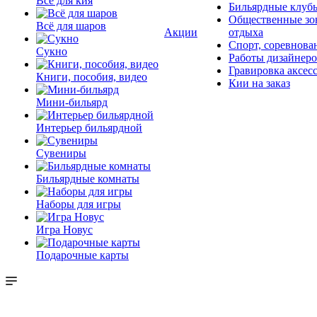
Всё для кия
Бильярдные клуб
Общественные зо
Всё для шаров
Акции
отдыха
Спорт, соревнова
Сукно
Работы дизайнер
Гравировка аксес
Книги, пособия, видео
Кии на заказ
Мини-бильярд
Интерьер бильярдной
Сувениры
Бильярдные комнаты
Наборы для игры
Игра Новус
Подарочные карты