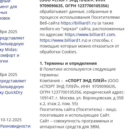
рдный
9709090635, ОГРН 1237700105356)
мент для
обрабатывает данные, собранные в
ных
процессе использования Посетителями
новок
Веб-сайта
https://billiard1.ru
(а также
любого из "зеркал" сайта, расположенных
ября 2025
по адресам:
https://www.billiard1.com
,
редставляет
https://www.billiard1.ru
) и способы, с
бильярдную
помощью которых можно отказаться от
ку Midas:
обработки Cookies.
 комфорт и
огии
1. Термины и определения
В Политике используются следующие
ября 2025
термины:
Компания –
«СПОРТ ЭНД ПЛЕЙ»
(ООО
представляет
«СПОРТ ЭНД ПЛЕЙ», ИНН 9709090635,
бильярдную
ОГРН 1237700105356, юридический адрес:
ку QuickDry
109147, г. Москва, ул. Воронцовская, д 35б
к.2, этаж 2, пом. 55)
Посетитель сайта (Посетитель) – лицо,
посетившее и использующее Сайт.
10-12-2025
Сайт – совокупность программных и
Разновидности
аппаратных средств для ЭВМ,