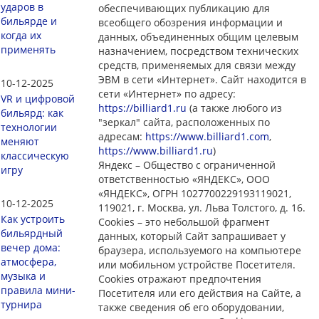
ударов в
обеспечивающих публикацию для
бильярде и
всеобщего обозрения информации и
когда их
данных, объединенных общим целевым
применять
назначением, посредством технических
средств, применяемых для связи между
ЭВМ в сети «Интернет». Сайт находится в
10-12-2025
сети «Интернет» по адресу:
VR и цифровой
https://billiard1.ru
(а также любого из
бильярд: как
"зеркал" сайта, расположенных по
технологии
адресам:
https://www.billiard1.com
,
меняют
https://www.billiard1.ru
)
классическую
Яндекс – Общество с ограниченной
игру
ответственностью «ЯНДЕКС», ООО
«ЯНДЕКС», ОГРН 1027700229193119021,
10-12-2025
119021, г. Москва, ул. Льва Толстого, д. 16.
Как устроить
Cookies – это небольшой фрагмент
бильярдный
данных, который Сайт запрашивает у
вечер дома:
браузера, используемого на компьютере
атмосфера,
или мобильном устройстве Посетителя.
музыка и
Cookies отражают предпочтения
правила мини-
Посетителя или его действия на Сайте, а
турнира
также сведения об его оборудовании,