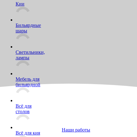
Кии
Бильярдные
шары
Светильники,
лампы
Мебель для
бильярдной
Всё для
столов
Наши работы
Всё для кия