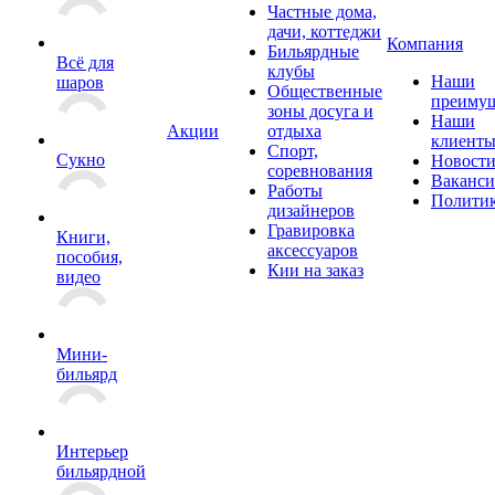
Частные дома,
дачи, коттеджи
Компания
Бильярдные
Всё для
клубы
Наши
шаров
Общественные
преимущ
зоны досуга и
Наши
Акции
отдыха
клиент
Спорт,
Сукно
Новост
соревнования
Ваканс
Работы
Полити
дизайнеров
Гравировка
Книги,
аксессуаров
пособия,
Кии на заказ
видео
Мини-
бильярд
Интерьер
бильярдной