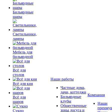
Бильярдные
шары
Светильники,
лампы
Мебель для
бильярдной
Всё для
столов
Наши работы
Всё для кия
Частные дома,
дачи, коттеджи
Компания
Бильярдные
Всё для
клубы
шаров
Наши
Общественные
преимущ
зоны досуга и
Сукно