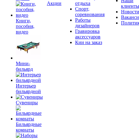
Наши
Акции
отдыха
клиент
Спорт,
Новост
соревнования
Ваканс
Работы
Книги,
Полити
дизайнеров
пособия,
Гравировка
видео
аксессуаров
Кии на заказ
Мини-
бильярд
Интерьер
бильярдной
Сувениры
Бильярдные
комнаты