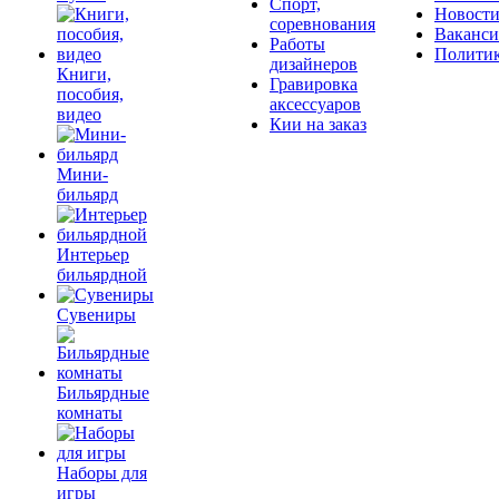
Спорт,
Новост
соревнования
Ваканс
Работы
Полити
дизайнеров
Книги,
Гравировка
пособия,
аксессуаров
видео
Кии на заказ
Мини-
бильярд
Интерьер
бильярдной
Сувениры
Бильярдные
комнаты
Наборы для
игры