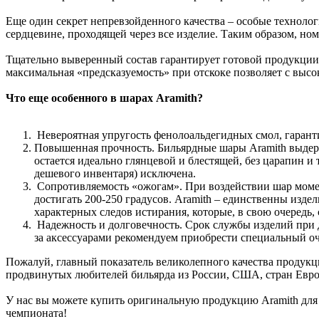
Еще один секрет непревзойденного качества – особые технолог
сердцевине, проходящей через все изделие. Таким образом, но
Тщательно выверенный состав гарантирует готовой продукции 
максимальная «предсказуемость» при отскоке позволяет с высо
Что еще особенного в шарах Aramith?
Невероятная упругость фенолоальдегидных смол, гаран
Повышенная прочность. Бильярдные шары Aramith выдерж
остается идеально глянцевой и блестящей, без царапин и 
дешевого инвентаря) исключена.
Сопротивляемость «ожогам». При воздействии шар момент
достигать 200-250 градусов. Aramith – единственны изде
характерных следов истирания, которые, в свою очередь
Надежность и долговечность. Срок службы изделий при до
за аксессуарами рекомендуем приобрести специальный о
Пожалуй, главный показатель великолепного качества продукц
продвинутых любителей бильярда из России, США, стран Евр
У нас вы можете купить оригинальную продукцию Aramith для 
чемпионата!