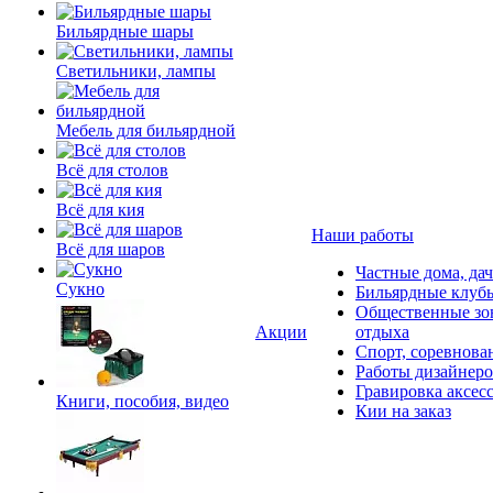
Бильярдные шары
Светильники, лампы
Мебель для бильярдной
Всё для столов
Всё для кия
Наши работы
Всё для шаров
Частные дома, да
Сукно
Бильярдные клуб
Общественные зо
Акции
отдыха
Спорт, соревнова
Работы дизайнер
Гравировка аксес
Книги, пособия, видео
Кии на заказ