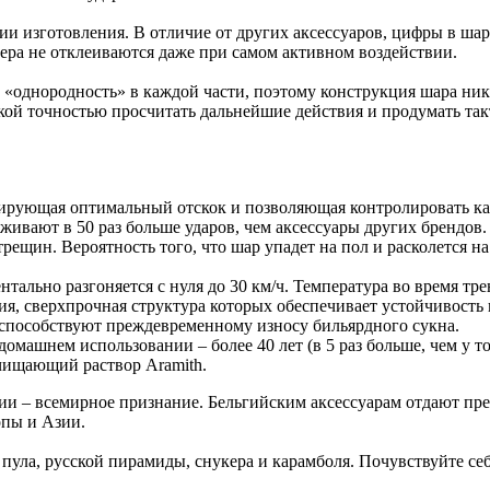
ии изготовления. В отличие от других аксессуаров, цифры в шар
мера не отклеиваются даже при самом активном воздействии.
«однородность» в каждой части, поэтому конструкция шара ника
кой точностью просчитать дальнейшие действия и продумать так
тирующая оптимальный отскок и позволяющая контролировать ка
ивают в 50 раз больше ударов, чем аксессуары других брендов.
трещин. Вероятность того, что шар упадет на пол и расколется н
ально разгоняется с нуля до 30 км/ч. Температура во время тре
лия, сверхпрочная структура которых обеспечивает устойчивость
, способствуют преждевременному износу бильярдного сукна.
машнем использовании – более 40 лет (в 5 раз больше, чем у т
чищающий раствор Aramith.
ии – всемирное признание. Бельгийским аксессуарам отдают пр
опы и Азии.
пула, русской пирамиды, снукера и карамболя. Почувствуйте с