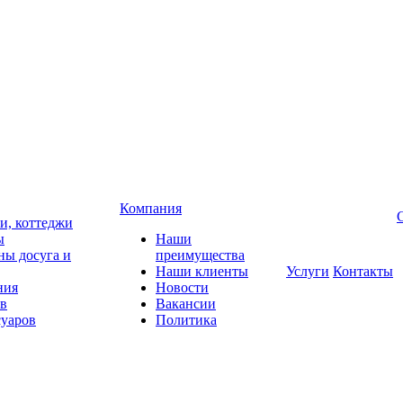
Компания
чи, коттеджи
ы
Наши
ны досуга и
преимущества
Наши клиенты
Услуги
Контакты
ния
Новости
ов
Вакансии
суаров
Политика